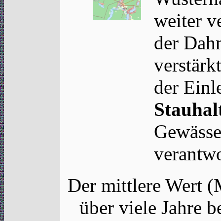
weiter v
der Dah
verstärk
der Einl
Stauhal
Gewässer
verantwo
Der mittlere Wert 
über viele Jahre 