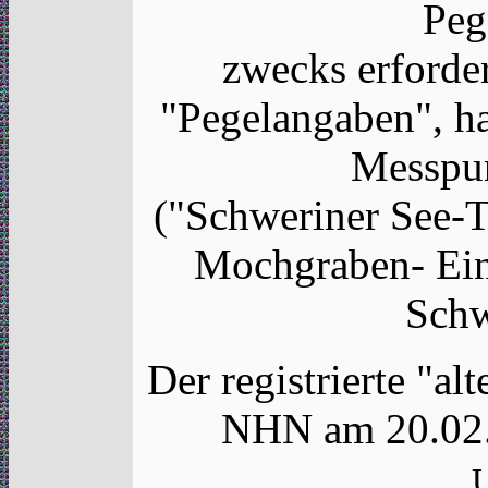
Peg
zwecks erforder
"Pegelangaben", ha
Messpun
("Schweriner See-T
Mochgraben- Ei
Schw
Der registrierte "a
NHN am 20.02
U