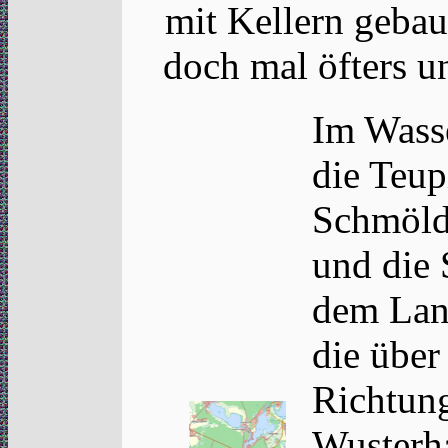
mit Kellern gebau
doch mal öfters unt
Im Wass
die Teup
Schmöl
und die
dem Lan
die über
Richtun
Wusterh