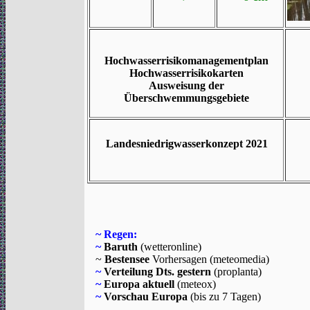
Hochwasserrisikomanagementplan
Hochwasserrisikokarten
Ausweisung der
Überschwemmungsgebiete
Landesniedrigwasserkonzept 2021
~
Regen:
~
Baruth
(wetteronline)
~
Bestensee
Vorhersagen (meteomedia)
~
V
erteilung Dts. gestern
(proplanta)
~
Europa aktuell
(meteox)
~
Vorschau Europa
(bis zu 7 Tagen)