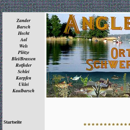
Zander
Barsch
Hecht
Aal
Wels
Plötze
Blei/Brassen
Rotfeder
Schlei
Karpfen
Uklei
Kaulbarsch
Startseite